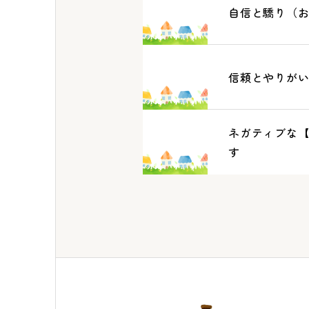
自信と驕り（
信頼とやりが
ネガティブな
す