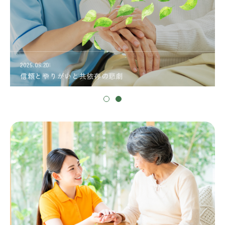
2026.04.04
2025.05.20
自信と驕り（おごり）の違い
信頼とやりがいと共依存の悲劇